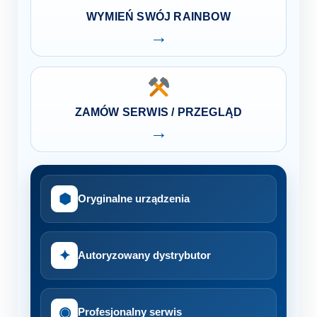
WYMIEŃ SWÓJ RAINBOW
→
ZAMÓW SERWIS / PRZEGLĄD
→
⬢
Oryginalne urządzenia
✦
Autoryzowany dystrybutor
◉
Profesjonalny serwis