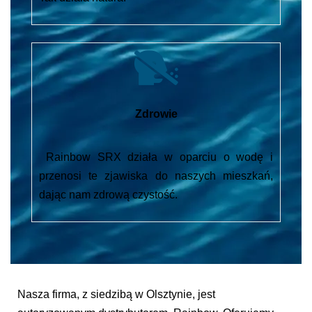
Zdrowie
Rainbow SRX działa w oparciu o wodę i
przenosi te zjawiska do naszych mieszkań,
dając nam zdrową czystość.
Nasza firma, z siedzibą w Olsztynie, jest