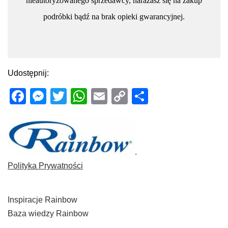
nieautoryzowanego sprzedawcy, narażasz się na zakup
podróbki bądź na brak opieki gwarancyjnej.
Udostępnij:
Facebook
Messenger
Twitter
WhatsApp
Email
Copy
Share
Link
.
Polityka Prywatności
Inspiracje Rainbow
Baza wiedzy Rainbow