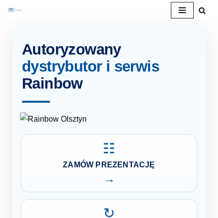
Przejdź
do
Autoryzowany
treści
dystrybutor i serwis
Rainbow
☷
ZAMÓW PREZENTACJĘ
→
↻