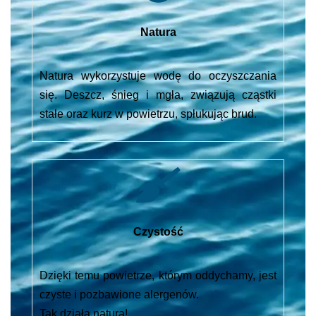
Natura
Natura wykorzystuje wodę do oczyszczania
się. Deszcz, śnieg i mgła, związują cząstki
stałe oraz kurz w powietrzu, spłukując brud.
Czystość
Dzięki temu powietrze, którym oddychamy, jest
czyste i pozbawione alergenów.
Tak działa natura!