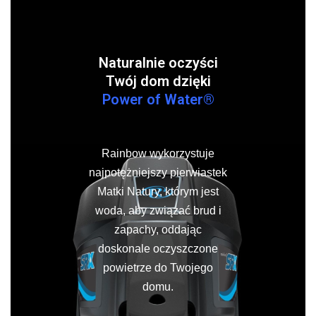
Naturalnie oczyści
Twój dom dzięki
Power of Water®
Rainbow wykorzystuje
najpotężniejszy pierwiastek
Matki Natury, którym jest
woda, aby związać brud i
zapachy, oddając
doskonale oczyszczone
powietrze do Twojego
domu.