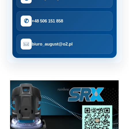
✆
+48 506 151 858
biuro_august@o2.pl